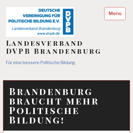
Skip
to
Menu
content
Landesverband
DVPB Brandenburg
Für eine bessere Politische Bildung.
Brandenburg
braucht mehr
Politische
Bildung!